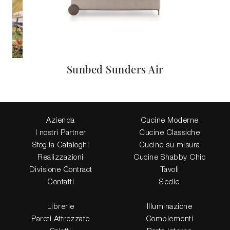
no
Sunbed Sunders Air
P
Azienda
Cucine Moderne
I nostri Partner
Cucine Classiche
Sfoglia Cataloghi
Cucine su misura
Realizzazioni
Cucine Shabby Chic
Divisione Contract
Tavoli
Contatti
Sedie
Librerie
Illuminazione
Pareti Attrezzate
Complementi