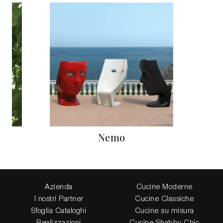
Nemo
Azienda
Cucine Moderne
I nostri Partner
Cucine Classiche
Sfoglia Cataloghi
Cucine su misura
Realizzazioni
Cucine Shabby Chic