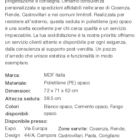
progettazione e consegna. Offriamo consulenza
personalizzata e spedizioni affidabili nelle aree di Cosenza,
Rende, Castrovillari e nei comuni limitrofi. Realizzata per
resistere all'esterno, questa seduta in polietilene (pe) opaco
è una scelta eccellente per chi cerca qualità e un servizio
impeccabile. La tua soddisfazione è la nostra priorità: offriamo
un servizio clienti attento e disponibile per ogni esigenza,
dalla consulenza al supporto post-vendita. Un pezzo
d'arredo che unisce estetica e funzionalità in modo
esemplare.
Marca:
MDF Italia
Materiale:
Polietilene (PE) opaco
Dimensioni:
72 x 71 x 62 cm
Altezza seduta:
38.5 cm
Colori
Bianco opaco, Cemento opaco, Fango
disponibili:
opaco
Disponibile presso:
Zone servite:
Expo
Via Europa
Cosenza, Rende,
Design
44/A
,
Campora
Castrovillari, Paola, Corigliano