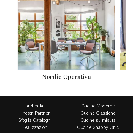
Nordic Operativa
Azienda
Cucine Moderne
I nostri Partner
Cucine Classiche
Sfoglia Cataloghi
Cucine su misura
Realizzazioni
Cucine Shabby Chic