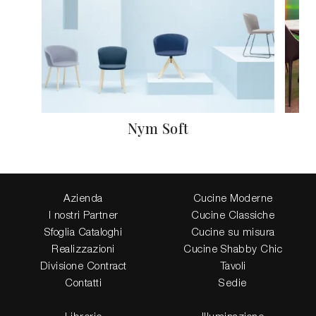
Nym Soft
Azienda
Cucine Moderne
I nostri Partner
Cucine Classiche
Sfoglia Cataloghi
Cucine su misura
Realizzazioni
Cucine Shabby Chic
Divisione Contract
Tavoli
Contatti
Sedie