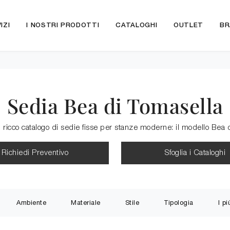
IZI
I NOSTRI PRODOTTI
CATALOGHI
OUTLET
BR
Sedia Bea di Tomasella
 ricco catalogo di sedie fisse per stanze moderne: il modello Bea d
Richiedi Preventivo
Sfoglia i Cataloghi
Ambiente
Materiale
Stile
Tipologia
I pi