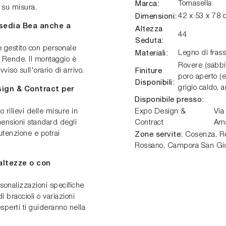
Marca:
Tomasella
 su misura.
Dimensioni:
42 x 53 x 78 
sedia Bea anche a
Altezza
44
Seduta:
è gestito con personale
Materiali:
Legno di frass
 Rende. Il montaggio è
Rovere (sabbi
Finiture
iso sull'orario di arrivo.
poro aperto (e
Disponibili:
grigio caldo, a
sign & Contract per
Disponibile presso:
o rilievi delle misure in
Expo Design &
Via
imensioni standard degli
Contract
Am
Zone servite:
tenzione e potrai
Cosenza, Ren
Rossano, Campora San Gio
altezze o con
sonalizzazioni specifiche
 braccioli o variazioni
esperti ti guideranno nella