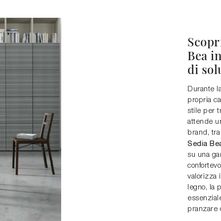
Scopr
Bea in
di sol
Durante l
propria ca
stile per 
attende u
brand, tra
Sedia Be
su una ga
confortevo
valorizza i
legno, la 
essenziale:
pranzare o