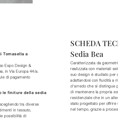
SCHEDA TEC
Sedia Bea
i Tomasella a
Caratterizzata da geometri
sso Expo Design &
realizzata con materiali sele
, in Via Europa 44/a.
suo design è studiato per of
mule di pagamento
adattandosi con fluidità a m
d'arredo che si distingue p
di mantenere la propria es
 le finiture della sedia
residenziale che in un all
stato progettato per offrire
scegliendo tra diverse
nel tempo, grazie a process
timenti in tessuto,
e possibilità di