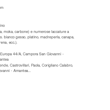
cm
ino
a, moka, carbone) e numerose laccature a
s. bianco gesso, platino, madreperla, canapa,
rena, ecc.).
 Europa 44/A,
Campora San Giovanni -
antea
de, Castrovillari, Paola, Corigliano Calabro,
vanni - Amantea...