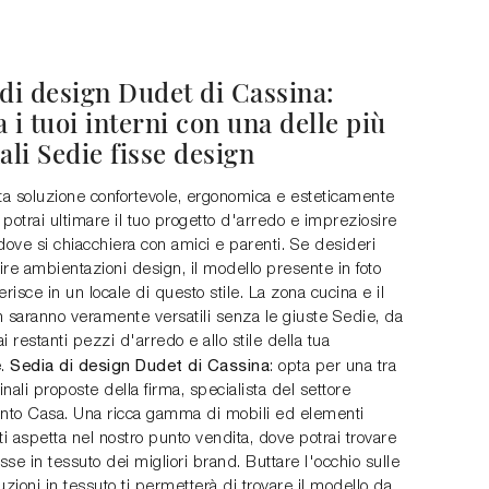
 di design Dudet di Cassina:
 i tuoi interni con una delle più
ali Sedie fisse design
a soluzione confortevole, ergonomica e esteticamente
potrai ultimare il tuo progetto d'arredo e impreziosire
dove si chiacchiera con amici e parenti. Se desideri
re ambientazioni design, il modello presente in foto
erisce in un locale di questo stile. La zona cucina e il
n saranno veramente versatili senza le giuste Sedie, da
i restanti pezzi d'arredo e allo stile della tua
Sedia di design Dudet di Cassina
e.
: opta per una tra
ginali proposte della firma, specialista del settore
to Casa. Una ricca gamma di mobili ed elementi
ti aspetta nel nostro punto vendita, dove potrai trovare
isse in tessuto dei migliori brand. Buttare l'occhio sulle
uzioni in tessuto ti permetterà di trovare il modello da