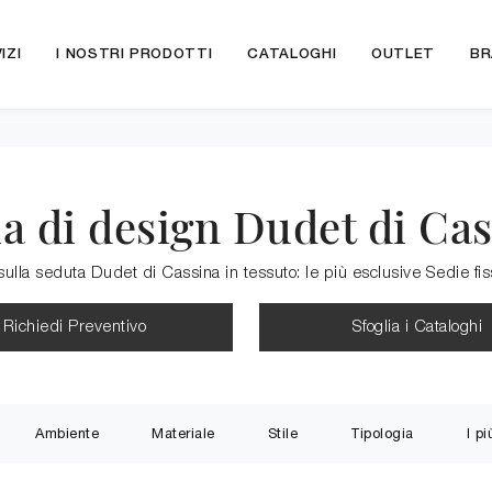
IZI
I NOSTRI PRODOTTI
CATALOGHI
OUTLET
BR
a di design Dudet di Ca
 sulla seduta Dudet di Cassina in tessuto: le più esclusive Sedie fis
Richiedi Preventivo
Sfoglia i Cataloghi
Ambiente
Materiale
Stile
Tipologia
I pi