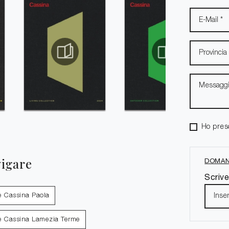
Ho pres
vigare
DOMAN
Scrive
e Cassina Paola
e Cassina Lamezia Terme