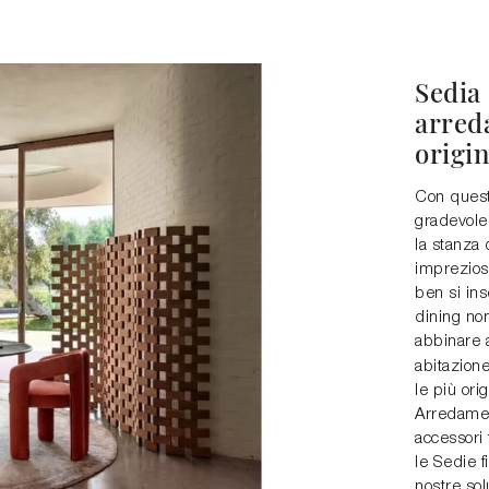
Sedia
arreda
origin
Con quest
gradevole 
la stanza 
impreziosi
ben si ins
dining no
abbinare a
abitazion
le più ori
Arredamen
accessori 
le Sedie f
nostre sol