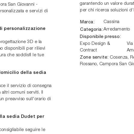
garantendo un valore dura
pora San Giovanni -
per chi ricerca soluzioni d
sonalizzata e servizi di
Marca:
Cassina
di personalizzazione
Categoria:
Arredamento
Disponibile presso:
progettazione 3D e la
Expo Design &
Via
o disponibili per rilievi
Contract
Am
ra che soddisfi le tue
Zone servite:
Cosenza, Ren
Rossano, Campora San Gio
omicilio della sedia
e il servizio di consegna
ltri comuni serviti. Il
n preavviso sull'orario di
la sedia Dudet per
onsigliabile seguire le