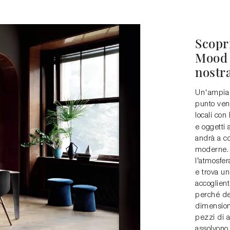
Scopr
Mood i
nostra
Un'ampia 
punto vend
locali con
e oggetti 
andrà a c
moderne. 
l’atmosfer
e trova un
accoglient
perché de
dimensioni
pezzi di a
assolvono