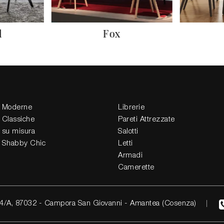
l
Fox
 Moderne
Librerie
 Classiche
Pareti Attrezzate
 su misura
Salotti
 Shabby Chic
Letti
Armadi
Camerette
4/A, 87032 - Campora San Giovanni - Amantea (Cosenza)