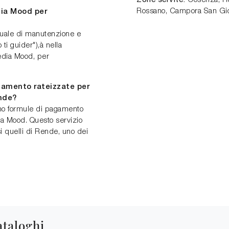
Cosenza, Ren
Rossano, Campora San Gio
ia Mood per
nuale di manutenzione e
 ti guider"),à nella
sedia Mood, per
agamento rateizzate per
ende?
amo formule di pagamento
dia Mood. Questo servizio
lusi quelli di Rende, uno dei
ataloghi