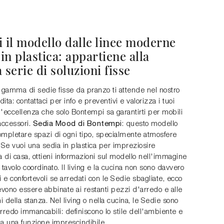
i il modello dalle linee moderne
n plastica: appartiene alla
 serie di soluzioni fisse
gamma di sedie fisse da pranzo ti attende nel nostro
ita: contattaci per info e preventivi e valorizza i tuoi
 l'eccellenza che solo Bontempi sa garantirti per mobili
Sedia Mood di Bontempi
accessori.
: questo modello
ompletare spazi di ogni tipo, specialmente atmosfere
Se vuoi una sedia in plastica per impreziosire
a di casa, ottieni informazioni sul modello nell'immagine
 tavolo coordinato. Il living e la cucina non sono davvero
i e confortevoli se arredati con le Sedie sbagliate, ecco
vono essere abbinate ai restanti pezzi d'arredo e alle
 della stanza. Nel living o nella cucina, le Sedie sono
rredo immancabili: definiscono lo stile dell'ambiente e
 a una funzione imprescindibile.