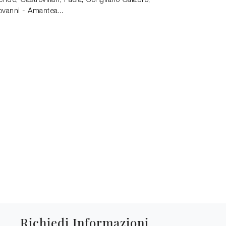
de, Castrovillari, Paola, Corigliano Calabro,
vanni - Amantea...
Richiedi Informazioni