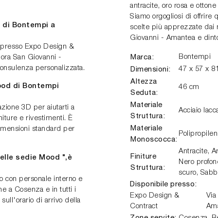
antracite, oro rosa e otton
Siamo orgogliosi di offrire
 di Bontempi a
scelte più apprezzate dai 
Giovanni - Amantea e dintor
i presso Expo Design &
Marca:
Bontempi
pora San Giovanni -
 consulenza personalizzata.
Dimensioni:
47 x 57 x 8
Altezza
Mood di Bontempi
46 cm
Seduta:
Materiale
zione 3D per aiutarti a
Acciaio lac
Struttura:
iture e rivestimenti. È
Materiale
dimensioni standard per
Polipropile
Monoscocca:
Antracite, A
Finiture
elle sedie Mood ",è
Nero profond
Struttura:
scuro, Sabb
ito con personale interno e
Disponibile presso:
e a Cosenza e in tutti i
Expo Design &
Via
ull'orario di arrivo della
Contract
Am
Zone servite: