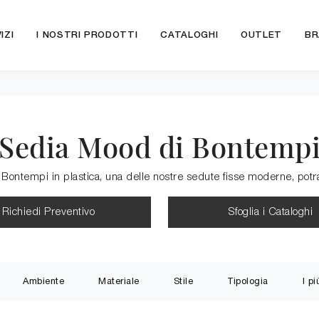
IZI
I NOSTRI PRODOTTI
CATALOGHI
OUTLET
BR
Sedia Mood di Bontemp
ntempi in plastica, una delle nostre sedute fisse moderne, potrai v
Richiedi Preventivo
Sfoglia i Cataloghi
Ambiente
Materiale
Stile
Tipologia
I pi