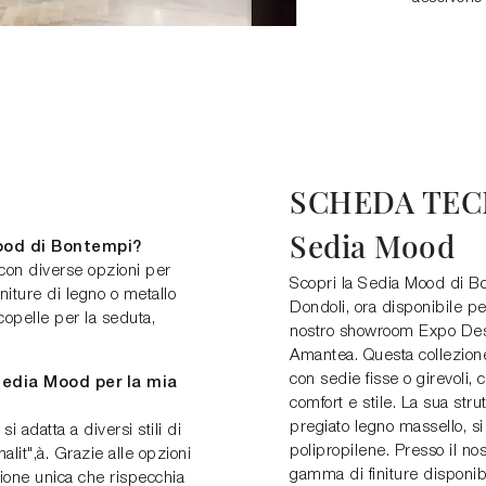
SCHEDA TEC
Sedia Mood
Mood di Bontempi?
con diverse opzioni per
Scopri la Sedia Mood di Bo
initure di legno o metallo
Dondoli, ora disponibile per
ecopelle per la seduta,
nostro showroom Expo Des
Amantea. Questa collezione 
con sedie fisse o girevoli,
 sedia Mood per la mia
comfort e stile. La sua stru
pregiato legno massello, s
i adatta a diversi stili di
polipropilene. Presso il no
lit",à. Grazie alle opzioni
gamma di finiture disponibi
ione unica che rispecchia