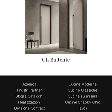
CL Battente
Azienda
Cucine Moderne
I nostri Partner
Cucine Classiche
Sfoglia Cataloghi
Cucine su misura
Realizzazioni
Cucine Shabby Chic
Divisione Contract
Tavoli