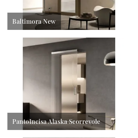
Baltimora New
PantoIncisa Alaska Scorrevole