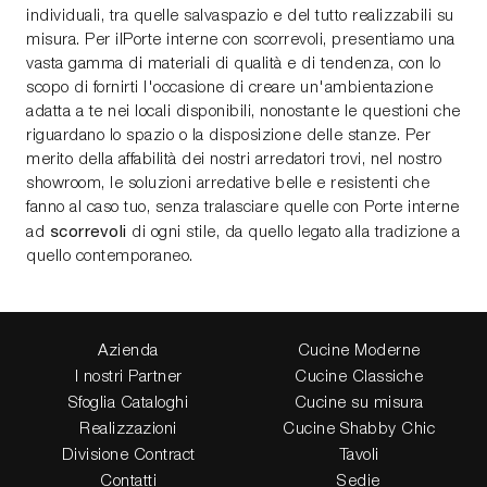
individuali, tra quelle salvaspazio e del tutto realizzabili su
misura. Per ilPorte interne con scorrevoli, presentiamo una
vasta gamma di materiali di qualità e di tendenza, con lo
scopo di fornirti l'occasione di creare un'ambientazione
adatta a te nei locali disponibili, nonostante le questioni che
riguardano lo spazio o la disposizione delle stanze. Per
merito della affabilità dei nostri arredatori trovi, nel nostro
showroom, le soluzioni arredative belle e resistenti che
fanno al caso tuo, senza tralasciare quelle con Porte interne
scorrevoli
ad
di ogni stile, da quello legato alla tradizione a
quello contemporaneo.
Azienda
Cucine Moderne
I nostri Partner
Cucine Classiche
Sfoglia Cataloghi
Cucine su misura
Realizzazioni
Cucine Shabby Chic
Divisione Contract
Tavoli
Contatti
Sedie