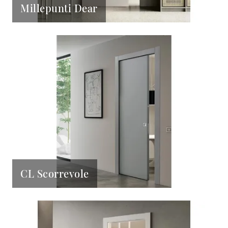
Millepunti Dear
CL Scorrevole