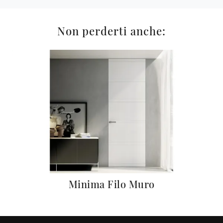
Non perderti anche:
ro
Minima Filo Muro
F