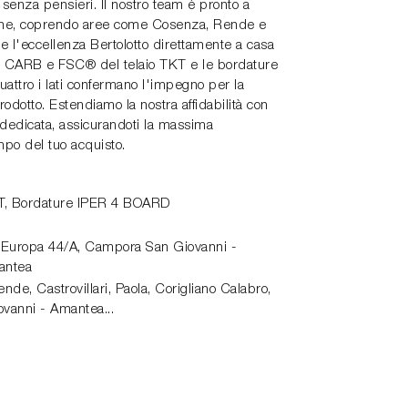
enza pensieri. Il nostro team è pronto a
sione, coprendo aree come Cosenza, Rende e
 l'eccellenza Bertolotto direttamente a casa
O, CARB e FSC® del telaio TKT e le bordature
attro i lati confermano l'impegno per la
prodotto. Estendiamo la nostra affidabilità con
dedicata, assicurandoti la massima
empo del tuo acquisto.
TKT, Bordature IPER 4 BOARD
 Europa 44/A,
Campora San Giovanni -
antea
de, Castrovillari, Paola, Corigliano Calabro,
vanni - Amantea...