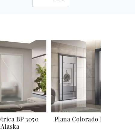
trica BP 3050
Plana Colorado Kansas
P
Alaska