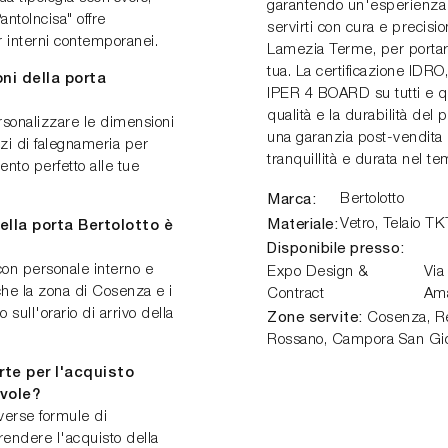
garantendo un'esperienza s
antoIncisa" offre
servirti con cura e preci
r interni contemporanei.
Lamezia Terme, per portare
tua. La certificazione IDR
ni della porta
IPER 4 BOARD su tutti e qu
qualità e la durabilità del 
personalizzare le dimensioni
una garanzia post-vendita 
izi di falegnameria per
tranquillità e durata nel t
nto perfetto alle tue
Marca:
Bertolotto
Materiale:
Vetro, Telaio 
ella porta Bertolotto è
Disponibile presso:
con personale interno e
Expo Design &
Via
he la zona di Cosenza e i
Contract
Am
 sull'orario di arrivo della
Zone servite:
Cosenza, Ren
Rossano, Campora San Gio
te per l'acquisto
evole?
verse formule di
rendere l'acquisto della