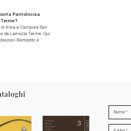
porta PantoIncisa
a Terme?
 si trova a Campora San
ile da Lamezia Terme. Qui
ollezioni Bertolotto e
ataloghi