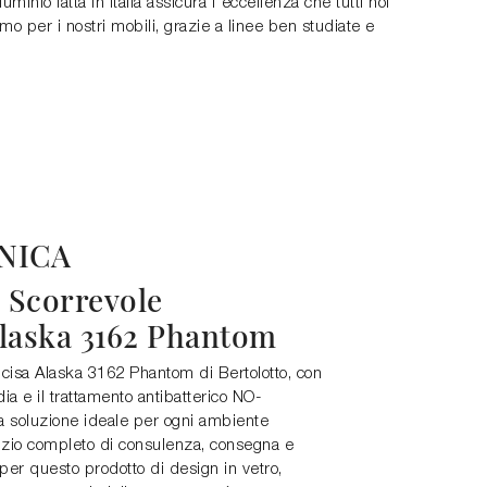
lluminio fatta in Italia assicura l'eccellenza che tutti noi
mo per i nostri mobili, grazie a linee ben studiate e
NICA
o Scorrevole
Alaska 3162 Phantom
ncisa Alaska 3162 Phantom di Bertolotto, con
dia e il trattamento antibatterico NO-
soluzione ideale per ogni ambiente
izio completo di consulenza, consegna e
 per questo prodotto di design in vetro,