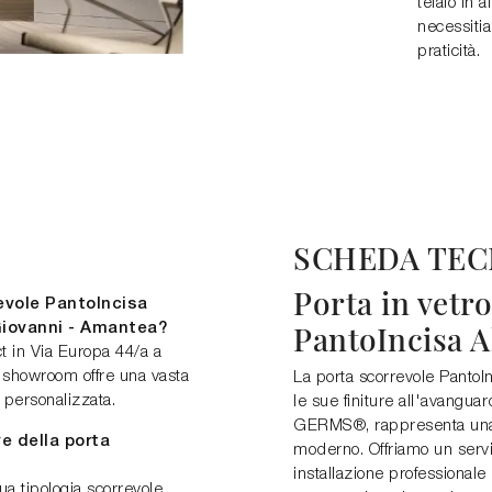
telaio in a
necessitia
praticità.
SCHEDA TEC
Porta in vetr
evole PantoIncisa
PantoIncisa 
Giovanni - Amantea?
t in Via Europa 44/a a
 showroom offre una vasta
La porta scorrevole PantoI
 personalizzata.
le sue finiture all'avanguar
GERMS®, rappresenta una 
ve della porta
moderno. Offriamo un serv
installazione professionale
ua tipologia scorrevole,