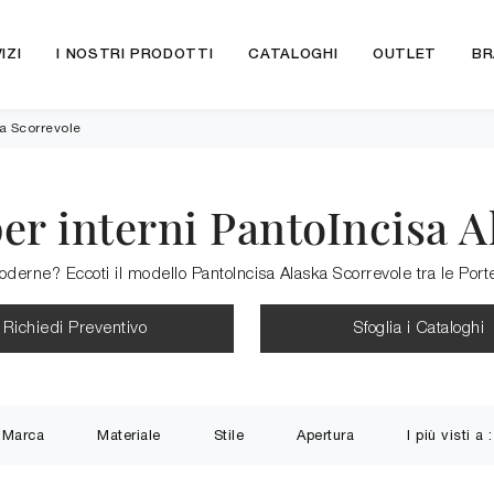
IZI
I NOSTRI PRODOTTI
CATALOGHI
OUTLET
BR
a Scorrevole
er interni PantoIncisa A
erne? Eccoti il modello PantoIncisa Alaska Scorrevole tra le Porte 
Richiedi Preventivo
Sfoglia i Cataloghi
Marca
Materiale
Stile
Apertura
I più visti a :