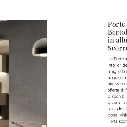
Porte 
Bertol
in al
Scorr
Le Porte i
interior d
meglio lo 
negozio, n
stanze do
offerta di
disponibil
diversific
telaio in 
potrai vis
Porta scor