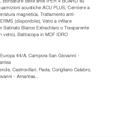
Bordature delle ante IPER 4 BOARD su
i, Guarnizioni acustiche ACU PLUS, Cerniere a
rratura magnetica, Trattamento anti-
RMS (disponibile), Vetro a infilare
Satinato Bianco Extrachiaro o Trasparente
on vetro), Battiscopa in MDF IDRO
 Europa 44/A,
Campora San Giovanni -
antea
de, Castrovillari, Paola, Corigliano Calabro,
vanni - Amantea...