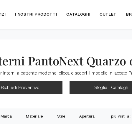
IZI
I NOSTRI PRODOTTI
CATALOGHI
OUTLET
BR
terni PantoNext Quarzo 
er interni a battente moderne, clicca e scopri il modello in laccato 
Richiedi Preventivo
Sfoglia i Cataloghi
Marca
Materiale
Stile
Apertura
I più visti a :