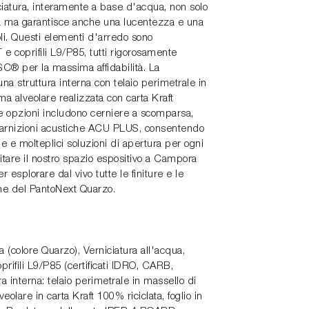
ciatura, interamente a base d'acqua, non solo
ca ma garantisce anche una lucentezza e una
li. Questi elementi d'arredo sono
 e coprifili L9/P85, tutti rigorosamente
SC® per la massima affidabilità. La
na struttura interna con telaio perimetrale in
a alveolare realizzata con carta Kraft
e opzioni includono cerniere a scomparsa,
arnizioni acustiche ACU PLUS, consentendo
 e molteplici soluzioni di apertura per ogni
sitare il nostro spazio espositivo a Campora
esplorare dal vivo tutte le finiture e le
ne del PantoNext Quarzo.
 (colore Quarzo), Verniciatura all'acqua,
prifili L9/P85 (certificati IDRO, CARB,
a interna: telaio perimetrale in massello di
eolare in carta Kraft 100% riciclata, foglio in