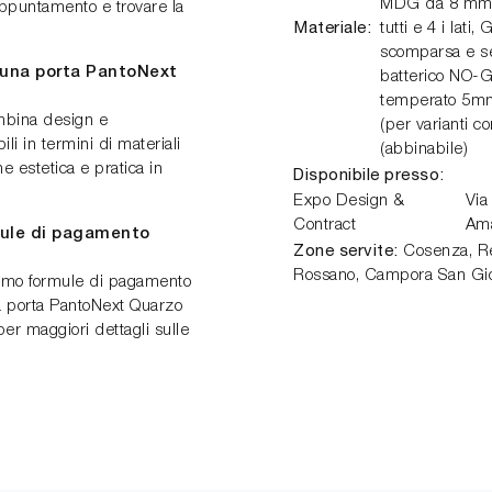
MDG da 8 mm, 
 appuntamento e trovare la
Materiale:
tutti e 4 i lat
scomparsa e se
e una porta PantoNext
batterico NO-GE
temperato 5mm 
mbina design e
(per varianti c
ili in termini di materiali
(abbinabile)
e estetica e pratica in
Disponibile presso:
Expo Design &
Via
Contract
Am
mule di pagamento
Zone servite:
Cosenza, Ren
Rossano, Campora San Gio
iamo formule di pagamento
ua porta PantoNext Quarzo
i per maggiori dettagli sulle