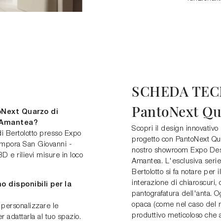
SCHEDA TEC
PantoNext Qu
oNext Quarzo di
- Amantea?
Scopri il design innovativo
di Bertolotto presso Expo
progetto con PantoNext Quar
ampora San Giovanni -
nostro showroom Expo Des
D e rilievi misure in loco
Amantea. L'esclusiva serie
Bertolotto si fa notare per
interazione di chiaroscuri, 
o disponibili per la
pantografatura dell'anta. Og
opaca (come nel caso del m
personalizzare le
produttivo meticoloso che 
 adattarla al tuo spazio.