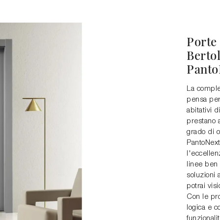
Porte 
Bertol
Panto
La complet
pensa per 
abitativi 
prestano a
grado di o
PantoNext 
l'eccellen
linee ben 
soluzioni 
potrai vis
Con le pro
logica e 
funzionali