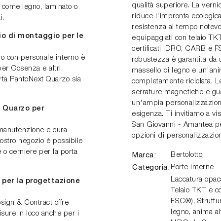
qualità superiore. La verni
li come legno, laminato o
riduce l'impronta ecologi
i.
resistenza al tempo notevo
io di montaggio per le
equipaggiati con telaio TKT
certificati IDRO, CARB e F
io con personale interno è
robustezza è garantita da u
per Cosenza e altri
massello di legno e un'anim
orta PantoNext Quarzo sia
completamente riciclata. L
serrature magnetiche e gu
un'ampia personalizzazione
 Quarzo per
esigenza. Ti invitiamo a vi
San Giovanni - Amantea per 
 manutenzione e cura
opzioni di personalizzazio
 nostro negozio è possibile
o cerniere per la porta
Marca:
Bertolotto
Categoria:
Porte interne
Laccatura opaca
 per la progettazione
Telaio TKT e co
FSC®), Struttur
sign & Contract offre
legno, anima alv
isure in loco anche per i