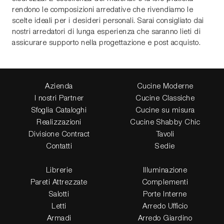
rendono le composizioni arredative che rivendiamo le
scelte ideali per i desideri personali. Sarai consigliato dai
nostri arredatori di lunga esperienza che saranno lieti di
assicurare supporto nella progettazione e post acquisto.
Azienda
Cucine Moderne
I nostri Partner
Cucine Classiche
Sfoglia Cataloghi
Cucine su misura
Realizzazioni
Cucine Shabby Chic
Divisione Contract
Tavoli
Contatti
Sedie
Librerie
Illuminazione
Pareti Attrezzate
Complementi
Salotti
Porte Interne
Letti
Arredo Ufficio
Armadi
Arredo Giardino