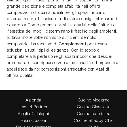
valutare quelle ideali per te in tutti gli aspetti. La nostra
grande dedizione e completa affabilità nell'offrirti
composizioni di qualità, ideali per gli spazi indoor di
diverse misure, ti assicurerà di avere consigli interessanti
riguardo a Complementi e vasi. La qualità delle finiture e
l'estetica dei mobili determinano il fascino degli ambienti,
tuttavia molte volte non sono sufficienti semplici
Complementi
composizioni arredative di
per trovare
soluzioni a tutti i tipi di esigenze. Con lo scopo di
completare alla perfezione gli spazi indoor che desideri
ammobiliare, con riguardo verso funzionalità ed ergonomia,
vasi
acquisisce da noi composizioni arredative con
di
ottima qualità.
Azienda
Cucine Moderne
I nostri Partner
Cucine Classiche
Sfoglia Cataloghi
Cucine su misura
Realizzazioni
Cucine Shabby Chic