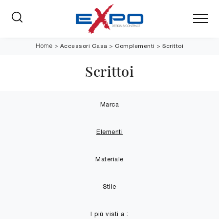
Accessori Casa
>
Complementi
>
Scrittoi
Home
>
Scrittoi
Marca
Elementi
Materiale
Stile
I più visti a :