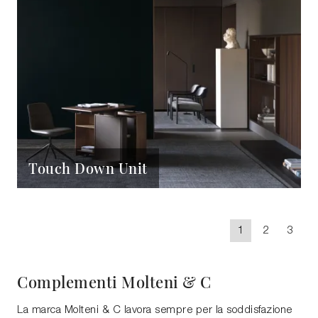
Touch Down Unit
1
2
3
Complementi Molteni & C
La marca Molteni & C lavora sempre per la soddisfazione