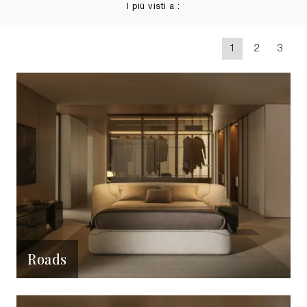
I più visti a :
1
2
3
Roads