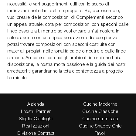
necessità, e vari suggerimenti utili con lo scopo di
indirizzarti nelle fasi del tuo progetto. Se, per esempio,
vuoi creare delle composizioni di Complementi secondo
specchi
un appeal attuale, opta per composizioni con
dalle
linee essenziali, mentre se vuoi creare un'atmosfera in
stile classico con una tipica sensazione di accoglienza,
potrai trovare composizioni con specchi costruite con
materiali pregiati nelle tonalità calde o neutre e dalle linee
sinuose. Arricchisci con noi gli ambienti interni che hai a
disposizione, la nostra molta passione e la guida dei nostri
arredatori ti garantiranno la totale contentezza a progetto
terminato.
Azienda
Cucine Moderne
I nostri Partner
Cucine Classiche
Sfoglia Cataloghi
Cucine su misura
Realizzazioni
Cucine Shabby Chic
Divisione Contract
Tavoli