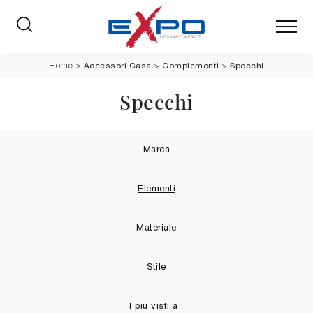
Accessori Casa
>
Complementi
>
Specchi
Home
>
Specchi
Marca
Elementi
Materiale
Stile
I più visti a :