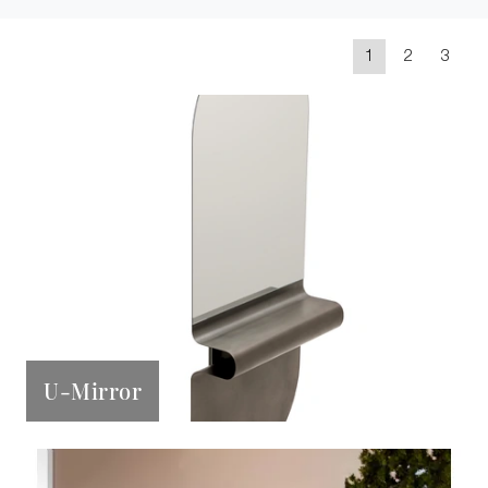
1
2
3
U-Mirror