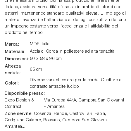
che ne esalta il profilo. Con la sua produzione interamente
italiana, assicura versatilità d'uso sia in ambienti interni che
esterni, mantenendo standard qualitativi elevati. L'impiego di
materiali avanzati e l'attenzione ai dettagli costruttivi riflettono
un impegno costante verso l'eccellenza e l'affidabilità del
prodotto nel tempo.
Marca:
MDF Italia
Materiale:
Acciaio, Corda in poliestere ad alta tenacità
Dimensioni:
50 x 58 x 96 cm
Altezza
65 cm
seduta:
Diverse varianti colore per la corda, Cuciture a
Colori:
contrasto antracite lucido
Disponibile presso:
Expo Design &
Via Europa 44/A,
Campora San Giovanni
Contract
- Amantea
Zone servite:
Cosenza, Rende, Castrovillari, Paola,
Corigliano Calabro, Rossano, Campora San Giovanni -
Amantea...