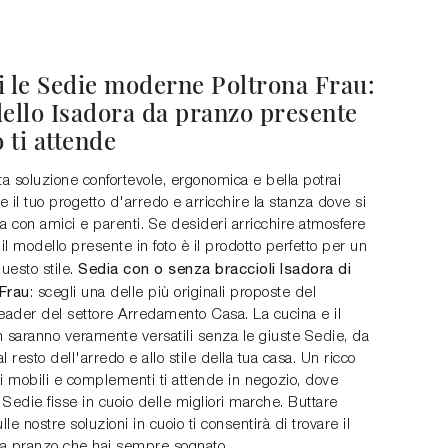
i le Sedie moderne Poltrona Frau:
dello Isadora da pranzo presente
o ti attende
a soluzione confortevole, ergonomica e bella potrai
 il tuo progetto d'arredo e arricchire la stanza dove si
a con amici e parenti. Se desideri arricchire atmosfere
l modello presente in foto è il prodotto perfetto per un
Sedia con o senza braccioli Isadora di
questo stile.
Frau
: scegli una delle più originali proposte del
leader del settore Arredamento Casa. La cucina e il
n saranno veramente versatili senza le giuste Sedie, da
l resto dell'arredo e allo stile della tua casa. Un ricco
i mobili e complementi ti attende in negozio, dove
e Sedie fisse in cuoio delle migliori marche. Buttare
lle nostre soluzioni in cuoio ti consentirà di trovare il
a pranzo che hai sempre sognato.