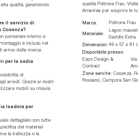
qualità Poltrona Frau. Visi
 alta qualità, garantendo
Amantea per scoprire le no
Marca:
Poltrona Frau
 il servizio di
a Cosenza?
Legno massell
Materiale:
con personale interno e
Saddle Extra, 
 montaggio è incluso nel
Dimensioni:
49 x 57 x 81 
i arrivo della merce.
Disponibile presso:
Expo Design &
Via
ni per la sedia
Contract
Am
Zone servite:
Cosenza, Ren
ossibilità di
Rossano, Campora San Gio
gli arredi. Grazie ai nostri
lizzare mobili su misura
ia Isadora per
ale dettagliato con tutte
pecifica dei materiali
rne la bellezza e la