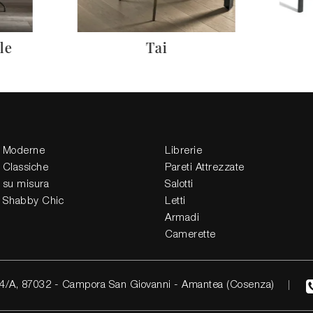
le
Tai
 Moderne
Librerie
 Classiche
Pareti Attrezzate
 su misura
Salotti
 Shabby Chic
Letti
Armadi
Camerette
4/A, 87032 - Campora San Giovanni - Amantea (Cosenza)