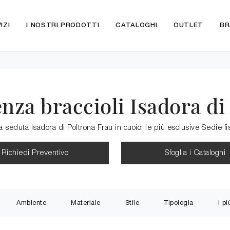
IZI
I NOSTRI PRODOTTI
CATALOGHI
OUTLET
BR
enza braccioli Isadora di
la seduta Isadora di Poltrona Frau in cuoio: le più esclusive Sedie 
Richiedi Preventivo
Sfoglia i Cataloghi
Ambiente
Materiale
Stile
Tipologia
I pi