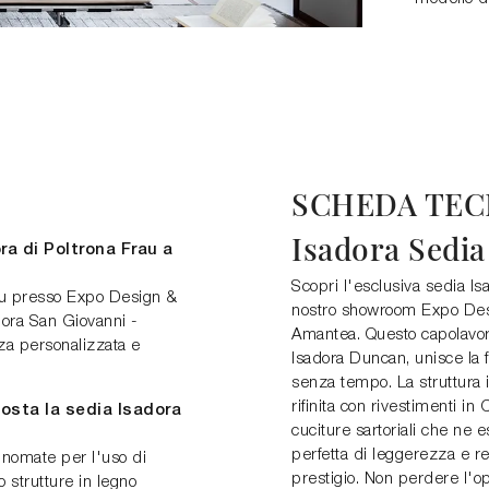
SCHEDA TEC
Isadora Sedia
a di Poltrona Frau a
Scopri l'esclusiva sedia Is
rau presso Expo Design &
nostro showroom Expo Des
pora San Giovanni -
Amantea. Questo capolavoro
za personalizzata e
Isadora Duncan, unisce la f
senza tempo. La struttura i
rifinita con rivestimenti i
osta la sedia Isadora
cuciture sartoriali che ne
perfetta di leggerezza e re
inomate per l'uso di
prestigio. Non perdere l'o
 strutture in legno