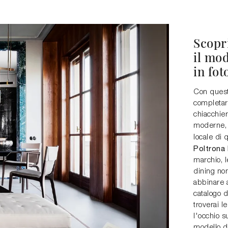
Scopr
il mo
in fot
Con quest
completare
chiacchier
moderne, i
locale di 
Poltrona 
marchio, 
dining no
abbinare a
catalogo d
troverai l
l'occhio su
modello d