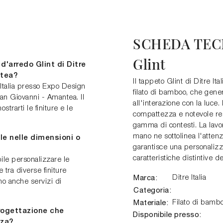
SCHEDA TEC
Glint
'arredo Glint di Ditre
ntea?
Il tappeto Glint di Ditre It
 Italia presso Expo Design
filato di bamboo, che gener
an Giovanni - Amantea. Il
all'interazione con la luce.
trarti le finiture e le
compattezza e notevole re
gamma di contesti. La lavor
mano ne sottolinea l'attenzi
le nelle dimensioni o
garantisce una personalizza
caratteristiche distintive 
ile personalizzare le
 tra diverse finiture
Marca:
Ditre Italia
mo anche servizi di
Categoria:
Materiale:
Filato di bamb
progettazione che
Disponibile presso:
nza?