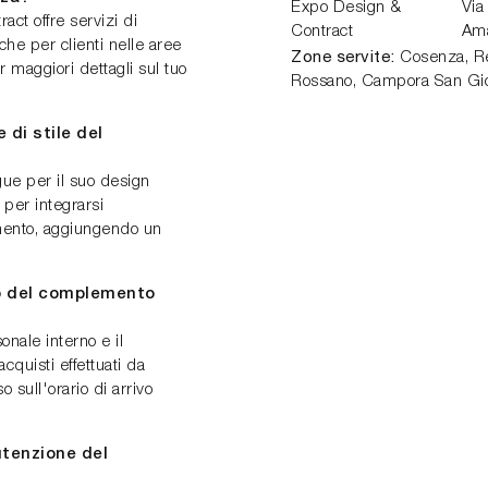
Expo Design &
Via
ct offre servizi di
Contract
Am
che per clienti nelle aree
Zone servite:
Cosenza, Ren
r maggiori dettagli sul tuo
Rossano, Campora San Gio
 di stile del
ngue per il suo design
 per integrarsi
amento, aggiungendo un
io del complemento
onale interno e il
quisti effettuati da
sull'orario di arrivo
utenzione del