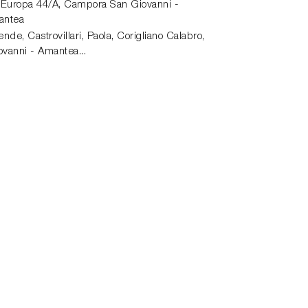
 Europa 44/A,
Campora San Giovanni -
antea
de, Castrovillari, Paola, Corigliano Calabro,
vanni - Amantea...