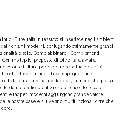
int di Ditre Italia in tessuto: si inserisce negli ambienti
 dai richiami moderni, coniugando ottimamente grandi
nzionalità e stile. Come abbinare i Complementi
? Con molteplici proposte di Ditre Italia avrai a
ne colori e finiture per esprimere la tua creatività
a. I nostri store manager ti accompagneranno
sto della giusta tipologia di tappeti, in modo che possa
le doti di praticità e il valore estetico del locale.
ti e tappeti moderni aggiungono grande valore
 delle nostre case e si rivelano multifunzionali oltre che
edere.