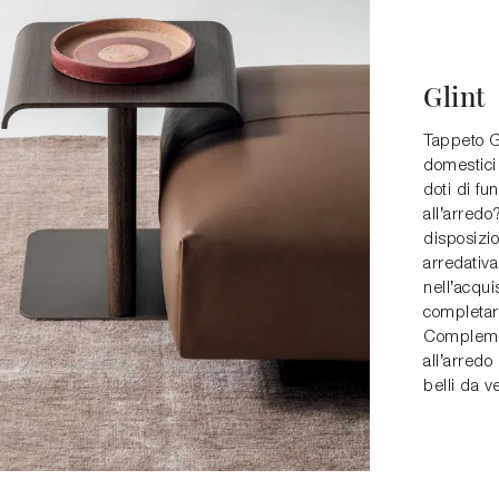
Glint
Tappeto Gl
domestici
doti di fu
all’arredo
disposizio
arredativ
nell’acqui
completare 
Complemen
all’arredo
belli da v