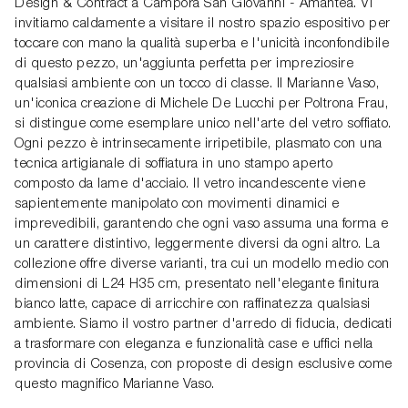
Design & Contract a Campora San Giovanni - Amantea. Vi
invitiamo caldamente a visitare il nostro spazio espositivo per
toccare con mano la qualità superba e l'unicità inconfondibile
di questo pezzo, un'aggiunta perfetta per impreziosire
qualsiasi ambiente con un tocco di classe. Il Marianne Vaso,
un'iconica creazione di Michele De Lucchi per Poltrona Frau,
si distingue come esemplare unico nell'arte del vetro soffiato.
Ogni pezzo è intrinsecamente irripetibile, plasmato con una
tecnica artigianale di soffiatura in uno stampo aperto
composto da lame d'acciaio. Il vetro incandescente viene
sapientemente manipolato con movimenti dinamici e
imprevedibili, garantendo che ogni vaso assuma una forma e
un carattere distintivo, leggermente diversi da ogni altro. La
collezione offre diverse varianti, tra cui un modello medio con
dimensioni di L24 H35 cm, presentato nell'elegante finitura
bianco latte, capace di arricchire con raffinatezza qualsiasi
ambiente. Siamo il vostro partner d'arredo di fiducia, dedicati
a trasformare con eleganza e funzionalità case e uffici nella
provincia di Cosenza, con proposte di design esclusive come
questo magnifico Marianne Vaso.