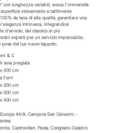
d' con lunghezze variabili, evoca l'immensità
 superficie visivamente e tattilmente
100% da lana di alta qualità, garantisce una
'eleganza intrinseca, integrandosi
e d'arredo, dal classico al più
nostri esperti per un servizio impeccabile,
e posa del tuo nuovo tappeto.
eni & C
 lana pregiata
 x 300 cm
a Ferri
 x 200 cm
 x 300 cm
 x 400 cm
 Europa 44/A
,
Campora San Giovanni -
antea
de, Castrovillari, Paola, Corigliano Calabro,