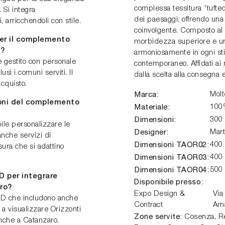
complessa tessitura 'tufte
. Si integra
dei paesaggi, offrendo una
arricchendoli con stile.
coinvolgente. Composto al 
per il complemento
morbidezza superiore e un
e?
armoniosamente in ogni stil
è gestito con personale
contemporaneo. Affidati ai 
si i comuni serviti. Il
dalla scelta alla consegna 
cquisto.
Marca:
Molt
ioni del complemento
Materiale:
100%
Dimensioni:
300
ile personalizzare le
Designer:
Mart
anche servizi di
Dimensioni TAOR02:
400
sura che si adattino
Dimensioni TAOR03:
400
Dimensioni TAOR04:
500
D per integrare
Disponibile presso:
ro?
Expo Design &
Via
e 3D che includono anche
Contract
Am
i a visualizzare Orizzonti
Zone servite:
Cosenza, Ren
anche a Catanzaro.