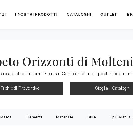
IZI
I NOSTRI PRODOTTI
CATALOGHI
OUTLET
BR
eto Orizzonti di Molten
clicca e ottieni informazioni sui Complementi e tappeti moderni in
Richiedi Preventivo
Sfoglia i Cataloghi
Marca
Elementi
Materiale
Stile
I più visti a :