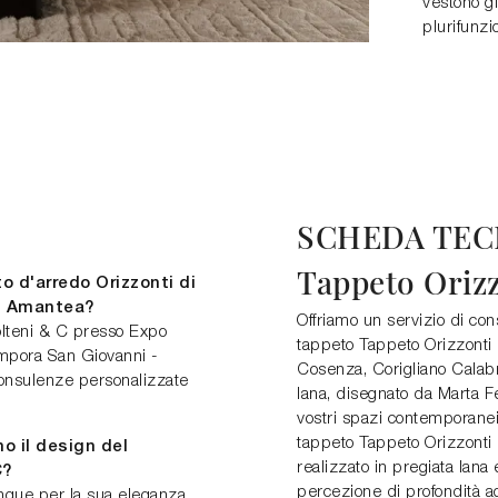
vestono gl
plurifunzi
SCHEDA TEC
Tappeto Oriz
 d'arredo Orizzonti di
 - Amantea?
Offriamo un servizio di co
olteni & C presso Expo
tappeto Tappeto Orizzonti d
mpora San Giovanni -
Cosenza, Corigliano Calabr
consulenze personalizzate
lana, disegnato da Marta Fer
vostri spazi contemporanei
tappeto Tappeto Orizzonti d
no il design del
realizzato in pregiata lan
C?
percezione di profondità a
tingue per la sua eleganza