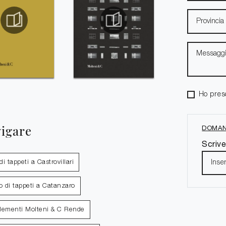
Ho pres
vigare
DOMAN
Scrive
i tappeti a Castrovillari
 di tappeti a Catanzaro
ementi Molteni & C Rende