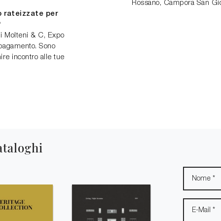
Rossano, Campora San Gio
 rateizzate per
?
i Molteni & C, Expo
 pagamento. Sono
re incontro alle tue
ataloghi