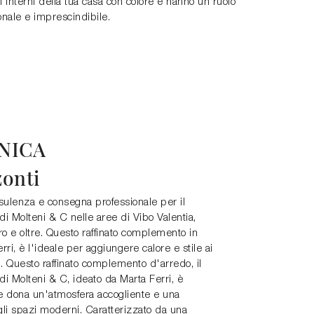
i interni della tua casa con colore e hanno un ruolo
onale e imprescindibile.
NICA
zonti
nsulenza e consegna professionale per il
i Molteni & C nelle aree di Vibo Valentia,
o e oltre. Questo raffinato complemento in
ri, è l'ideale per aggiungere calore e stile ai
. Questo raffinato complemento d'arredo, il
i Molteni & C, ideato da Marta Ferri, è
a e dona un'atmosfera accogliente e una
gli spazi moderni. Caratterizzato da una