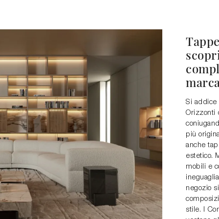
Tappe
scopri
compl
marc
Si addice
Orizzonti 
coniugando
più origi
anche tapp
estetico.
mobili e c
ineguaglia
negozio si
composizi
stile. I C