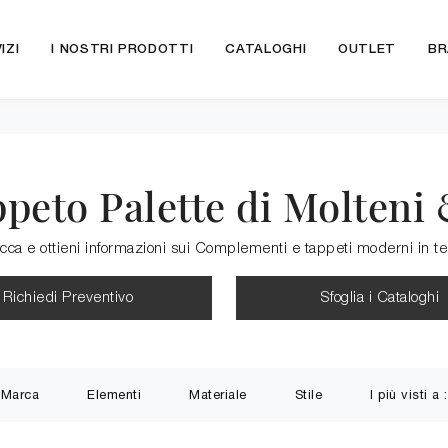
IZI
I NOSTRI PRODOTTI
CATALOGHI
OUTLET
BR
peto Palette di Molteni
icca e ottieni informazioni sui Complementi e tappeti moderni in t
Richiedi Preventivo
Sfoglia i Cataloghi
Marca
Elementi
Materiale
Stile
I più visti a :