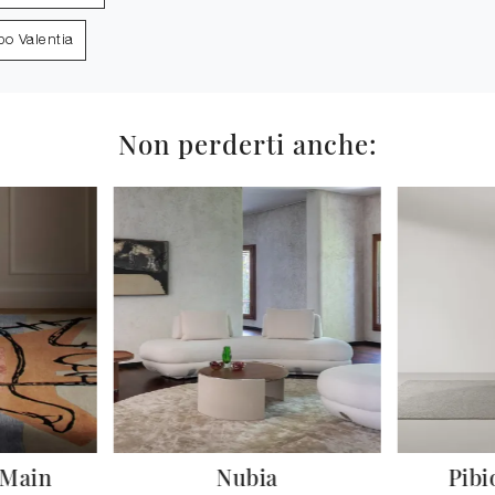
bo Valentia
Non perderti anche:
 Main
Nubia
Pibi