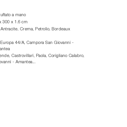
uftato a mano
x 300 x 1.6 cm
, Antracite, Crema, Petrolio, Bordeaux
 Europa 44/A,
Campora San Giovanni -
antea
de, Castrovillari, Paola, Corigliano Calabro,
vanni - Amantea...