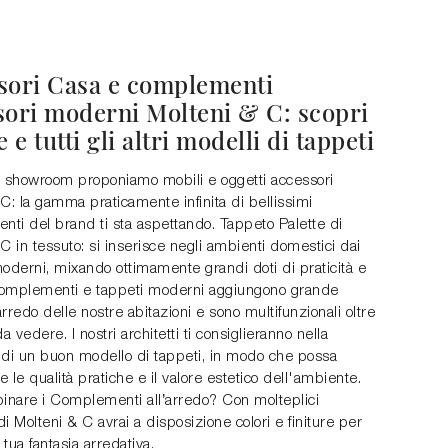
sori Casa e complementi
sori moderni Molteni & C: scopri
e e tutti gli altri modelli di tappeti
o showroom proponiamo mobili e oggetti accessori
C: la gamma praticamente infinita di bellissimi
ti del brand ti sta aspettando. Tappeto Palette di
C in tessuto: si inserisce negli ambienti domestici dai
oderni, mixando ottimamente grandi doti di praticità e
omplementi e tappeti moderni aggiungono grande
’arredo delle nostre abitazioni e sono multifunzionali oltre
da vedere. I nostri architetti ti consiglieranno nella
 di un buon modello di tappeti, in modo che possa
 le qualità pratiche e il valore estetico dell'ambiente.
nare i Complementi all’arredo? Con molteplici
i Molteni & C avrai a disposizione colori e finiture per
 tua fantasia arredativa.