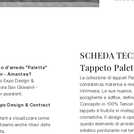
SCHEDA TEC
Tappeto Palet
o d'arredo "Palette"
ni - Amantea?
La collezione di tappeti Pal
sso Expo Design &
consistenza materica e re
pora San Giovanni -
intrinseca. Le sue nuance,
 assisterti.
accogliente e soffice, defi
Concepito in 100% Tencel t
Expo Design & Contract
tappeto è fruibile in moltep
cromatiche. Il design è ope
tarti a visualizzare come
questo elemento di arredo 
ttuiamo anche rilievi delle
estetico perdurante nel t
ta.