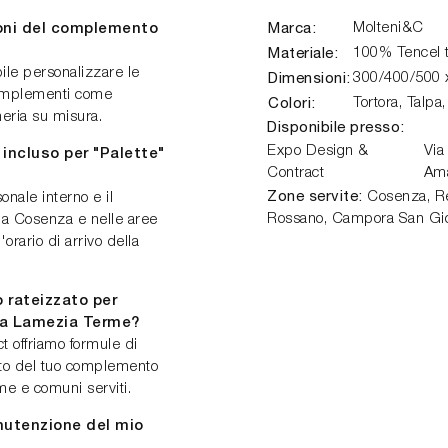
Marca:
Molteni&C
ioni del complemento
Materiale:
100% Tencel t
ile personalizzare le
Dimensioni:
300/400/500 
complementi come
Colori:
Tortora, Talpa
meria su misura.
Disponibile presso:
Expo Design &
Via
 incluso per "Palette"
Contract
Am
Zone servite:
Cosenza, Ren
onale interno e il
Rossano, Campora San Gio
i a Cosenza e nelle aree
orario di arrivo della
 rateizzato per
C a Lamezia Terme?
 offriamo formule di
isto del tuo complemento
me e comuni serviti.
nutenzione del mio