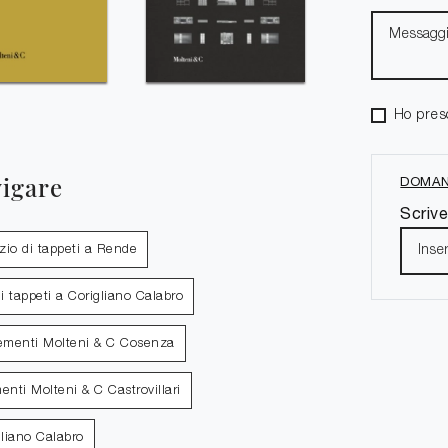
Ho pres
vigare
DOMAN
Scrive
io di tappeti a Rende
i tappeti a Corigliano Calabro
menti Molteni & C Cosenza
nti Molteni & C Castrovillari
liano Calabro