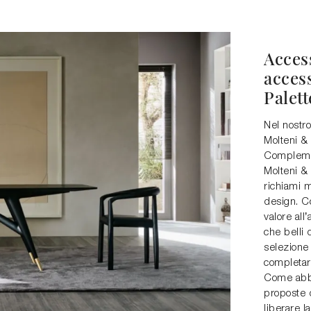
Acces
acces
Palett
Nel nostr
Molteni & 
Complemen
Molteni & 
richiami m
design. C
valore all
che belli 
selezione
completare
Come abbi
proposte d
liberare la