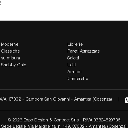
e
 Moderne
Librerie
 Classiche
Pareti Attrezzate
 su misura
Salotti
 Shabby Chic
Letti
Armadi
Camerette
4/A, 87032 - Campora San Giovanni - Amantea (Cosenza)
© 2026 Expo Design & Contract Srls - P.IVA 03824820785
Sede Legale: Via Margherita, n. 149, 87032 - Amantea (Cosenza)